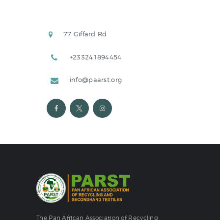
77 Giffard Rd
+233241894454
info@paarst.org
The Pan African Association of Recycling