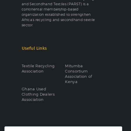
and Secondhand Textiles (PARST) is a
continental membership-based
organization established to strengthen
Africa’s recycling and secondhand textile
sector.
Useful Links
Textile Recycling
Mitumba
Association
Consortium
Association of
Kenya
Ghana Used
Clothing Dealers
Association
March 2017