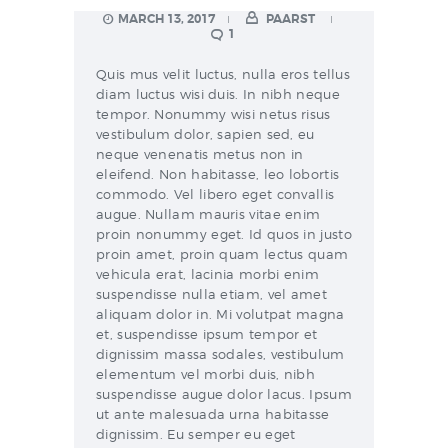
MARCH 13, 2017
PAARST
1
Quis mus velit luctus, nulla eros tellus
diam luctus wisi duis. In nibh neque
tempor. Nonummy wisi netus risus
vestibulum dolor, sapien sed, eu
neque venenatis metus non in
eleifend. Non habitasse, leo lobortis
commodo. Vel libero eget convallis
augue. Nullam mauris vitae enim
proin nonummy eget. Id quos in justo
proin amet, proin quam lectus quam
vehicula erat, lacinia morbi enim
suspendisse nulla etiam, vel amet
aliquam dolor in. Mi volutpat magna
et, suspendisse ipsum tempor et
dignissim massa sodales, vestibulum
elementum vel morbi duis, nibh
suspendisse augue dolor lacus. Ipsum
ut ante malesuada urna habitasse
dignissim. Eu semper eu eget