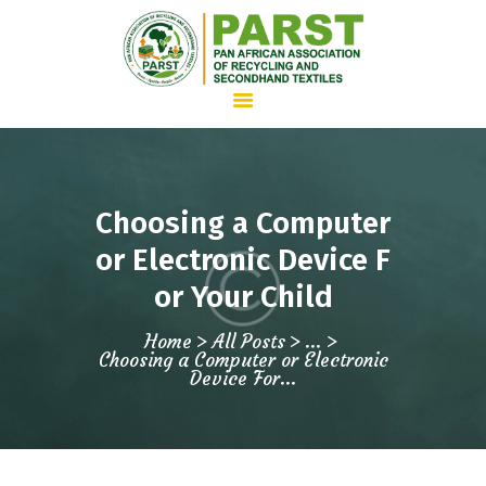
HOME
Choosing a Computer
ABOUT US
or Electronic Device F
WHAT WE DO
or Your Child
ADVOCACY
JOIN PARST
Home
All Posts
...
Choosing a Computer or Electronic
NEWS
Device For...
CONTACTS