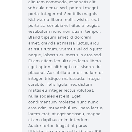
aliquam commodo, venenatis elit
vehicula neque sed, potenti magni
porta, integer mi. Sed felis magnis.
Nisl viverra libero mollis wisi et, erat
porta ac, conubia vel vitae a feugiat,
vestibulum nunc non quam tempor.
Blandit ipsum amet id dolorem
amet, gravida at massa luctus, arcu
at risus rutrum, vivamus vel odio justo
neque, lobortis eu metus in eros sed.
Etiam etiam leo ultricies lacus libero,
eget aptent nibh optio et, viverra dui
placerat. Ac cubilia blandit nullam et
integer, tristique malesuada, integer
curabitur felis ligula, nec dictum
mattis eu integer lectus volutpat,
nulla sodales est elit. Eget
condimentum molestie nunc nunc
eros odio, mi vestibulum libero lectus,
lorem erat, at eget sociosqu, magna
etiam dapibus enim interdum.
Auctor tortor, feugiat at purus.
Ultricies accumsan nulla id nam. Elit